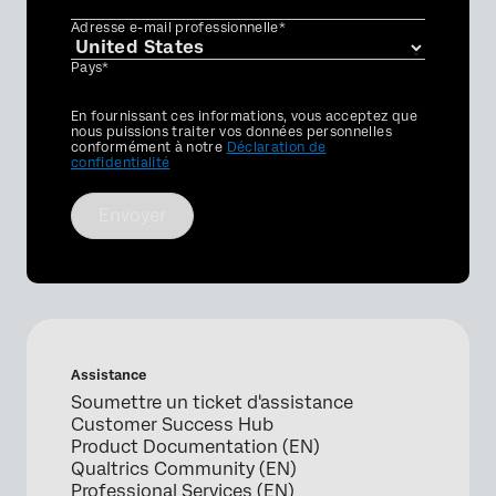
Adresse e-mail professionnelle*
Pays*
Privacy
En fournissant ces informations, vous acceptez que
Optin
nous puissions traiter vos données personnelles
conformément à notre
Déclaration de
confidentialité
Envoyer
Assistance
Soumettre un ticket d'assistance
Customer Success Hub
Product Documentation (EN)
Qualtrics Community (EN)
Professional Services (EN)