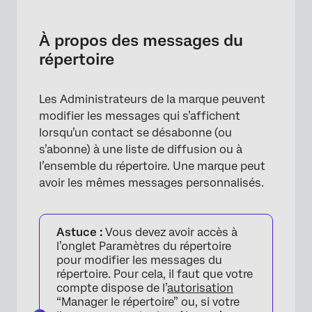
À propos des messages du répertoire
Créer des messages d’abonnement
À propos des messages du
répertoire
Configurer des messages d’abonnement
Workflow du destinataire
Les Administrateurs de la marque peuvent
FAQs
modifier les messages qui s’affichent
lorsqu’un contact se désabonne (ou
s’abonne) à une liste de diffusion ou à
l’ensemble du répertoire. Une marque peut
avoir les mêmes messages personnalisés.
Astuce :
Vous devez avoir accès à
l’onglet Paramètres du répertoire
pour modifier les messages du
répertoire. Pour cela, il faut que votre
compte dispose de l’
autorisation
“Manager le répertoire” ou, si votre