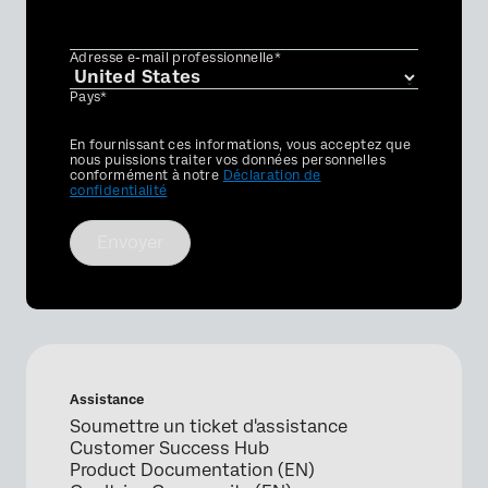
Adresse e-mail professionnelle*
Pays*
Privacy
En fournissant ces informations, vous acceptez que
Optin
nous puissions traiter vos données personnelles
conformément à notre
Déclaration de
confidentialité
Envoyer
Assistance
Soumettre un ticket d'assistance
Customer Success Hub
Product Documentation (EN)