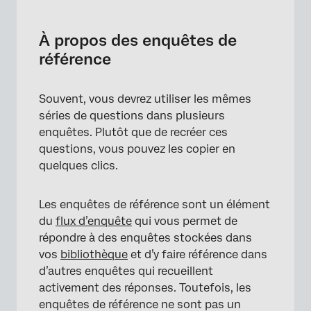
À propos des enquêtes de référence
Utilisation d’une enquête de référence dans
À propos des enquêtes de
le Flux d’enquête
référence
Utilisation d’un bloc de référence dans le
générateur d’enquêtes
Souvent, vous devrez utiliser les mêmes
séries de questions dans plusieurs
Édition d’une enquête de référence
enquêtes. Plutôt que de recréer ces
Traduction d’une enquête de référence
questions, vous pouvez les copier en
quelques clics.
Navigation dans l’éditeur de l’Enquête de
référence
Les enquêtes de référence sont un élément
Approbation des enquêtes de référence
du
flux d’enquête
qui vous permet de
répondre à des enquêtes stockées dans
Compatibilité des fonctions
vos
bibliothèque
et d’y faire référence dans
d’autres enquêtes qui recueillent
activement des réponses. Toutefois, les
enquêtes de référence ne sont pas un