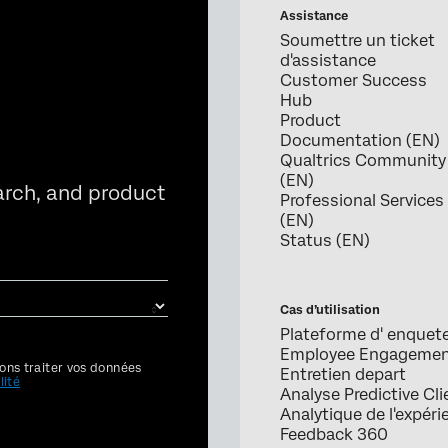
Assistance
Soumettre un ticket
d'assistance
Customer Success
Hub
Product
Documentation (EN)
Qualtrics Community
(EN)
arch, and product
Professional Services
(EN)
Status (EN)
Cas d’utilisation
Plateforme d' enquet
Employee Engageme
ons traiter vos données
Entretien depart
lité
Analyse Predictive Cli
Analytique de l'expéri
Feedback 360