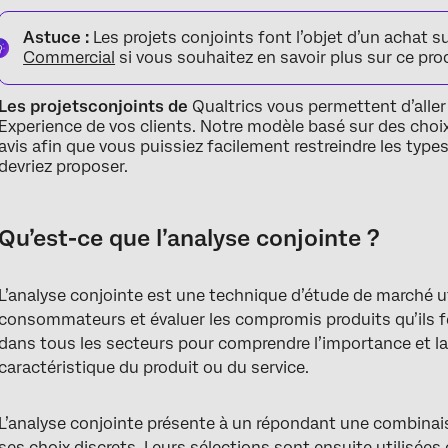
Qu’est-ce que l’analyse conjointe ?
Astuce :
Les projets conjoints font l’objet d’un achat s
Quand l’analyse conjointe est-elle utilisée ?
Commercial
si vous souhaitez en savoir plus sur ce prod
Étapes pour créer un projet conjoint dans Qualtrics
Les projets
conjoints de
Qualtrics vous permettent d’aller
Experience de vos clients. Notre modèle basé sur des choi
FAQs
avis afin que vous puissiez facilement restreindre les typ
devriez proposer.
Qu’est-ce que l’analyse conjointe ?
L’analyse conjointe est une technique d’étude de marché uti
consommateurs et évaluer les compromis produits qu’ils fer
dans tous les secteurs pour comprendre l’importance et l
caractéristique du produit ou du service.
L’analyse conjointe présente à un répondant une combinai
ses choix discrets. Leurs sélections sont ensuite utilisées