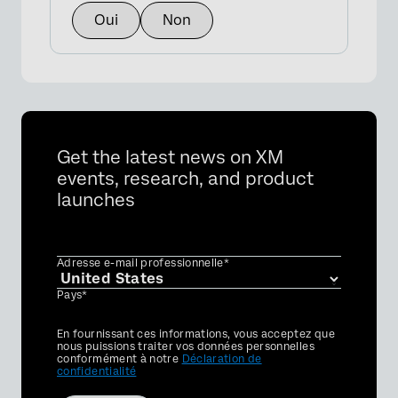
Oui
Non
Get the latest news on XM
events, research, and product
launches
Adresse e-mail professionnelle*
Pays*
Privacy
En fournissant ces informations, vous acceptez que
Optin
nous puissions traiter vos données personnelles
conformément à notre
Déclaration de
confidentialité