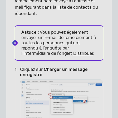
remerciement sera envoyé à l’adresse e-
mail figurant dans la
liste de contacts
du
répondant.
Astuce :
Vous pouvez également
envoyer un E-mail de remerciement à
toutes les personnes qui ont
répondu à l’enquête par
×
l’intermédiaire de l’onglet
Distribuer
.
Cliquez sur
Charger un message
enregistré
.