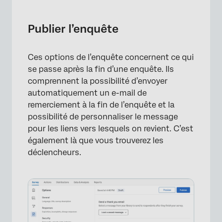
Publier l’enquête
Envoyer un e-mail de remerciement
Publier l’enquête
Réexamen d’un message d’enquête achevé
Ces options de l’enquête concernent ce qui
Manager les déclencheurs d’e-mail
se passe après la fin d’une enquête. Ils
Gestion des flux de travail de la Liste de
comprennent la possibilité d’envoyer
contacts
automatiquement un e-mail de
remerciement à la fin de l’enquête et la
Options de l’enquête dans différents types
possibilité de personnaliser le message
de projets
pour les liens vers lesquels on revient. C’est
également là que vous trouverez les
FAQs
déclencheurs.