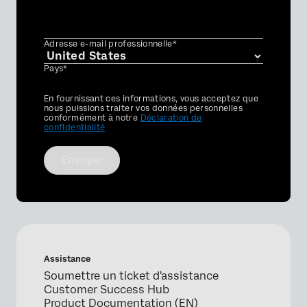
Adresse e-mail professionnelle*
Pays*
Privacy
En fournissant ces informations, vous acceptez que
Optin
nous puissions traiter vos données personnelles
conformément à notre
Déclaration de
confidentialité
Envoyer
Assistance
Soumettre un ticket d'assistance
Customer Success Hub
Product Documentation (EN)