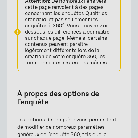
Attention:
De nombreux liens vers
Général
cette page renvoient à des pages
concernant les enquêtes Qualtrics
Réponses
standard, et pas seulement les
enquêtes à 360°. Vous trouverez ci-
Sécurité
dessous les différences à connaître
sur chaque page. Même si certains
Publier l’enquête
contenus peuvent paraître
légèrement différents lors de la
Avancé
création de votre enquête 360, les
fonctionnalités restent les mêmes.
À propos des options de
l’enquête
Les options de l’enquête vous permettent
de modifier de nombreux paramètres
généraux de l’enquête 360, tels que la