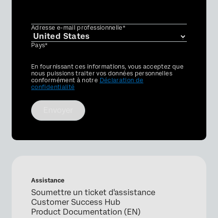
Adresse e-mail professionnelle*
Pays*
Privacy
En fournissant ces informations, vous acceptez que
Optin
nous puissions traiter vos données personnelles
conformément à notre
Déclaration de
confidentialité
Envoyer
Assistance
Soumettre un ticket d'assistance
Customer Success Hub
Product Documentation (EN)