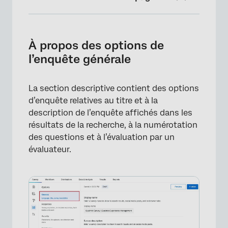
À propos des options de l’enquête générale
Nom d’affichage et Description de l’enquête
À propos des options de
l’enquête générale
Langue par défaut
Numéros des questions
La section descriptive contient des options
Expert Review
d’enquête relatives au titre et à la
description de l’enquête affichés dans les
Nouvelle expérience de participation aux
résultats de la recherche, à la numérotation
enquêtes
des questions et à l’évaluation par un
Options de l’enquête dans différents types
évaluateur.
de projets
FAQs