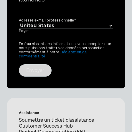
Adresse e-mail professionnelle*
Pays*
Privacy
En fournissant ces informations, vous acceptez que
Optin
nous puissions traiter vos données personnelles
conformément à notre
Déclaration de
confidentialité
Envoyer
Assistance
Soumettre un ticket d'assistance
Customer Success Hub
Product Documentation (EN)