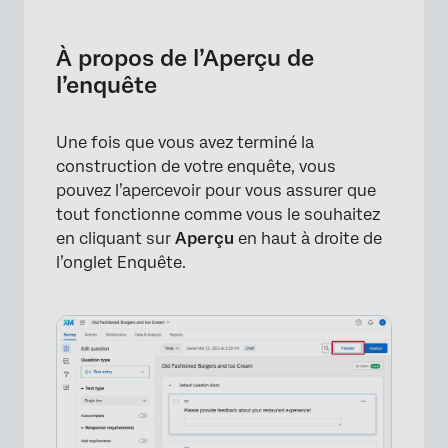
À propos de l’Aperçu de l’enquête
Bannière de l’Aperçu
À propos de l’Aperçu de
l’enquête
Aperçu des réponses
Aperçu sur mobile
Une fois que vous avez terminé la
Partager l’aperçu
construction de votre enquête, vous
pouvez l’apercevoir pour vous assurer que
Autres modes d’aperçu
tout fonctionne comme vous le souhaitez
Tester/afficher l’aperçu de votre enquête
en cliquant sur
Aperçu
en haut à droite de
avec des données intégrées
l’onglet Enquête.
Prévisualisation des différents types de
projets
FAQs