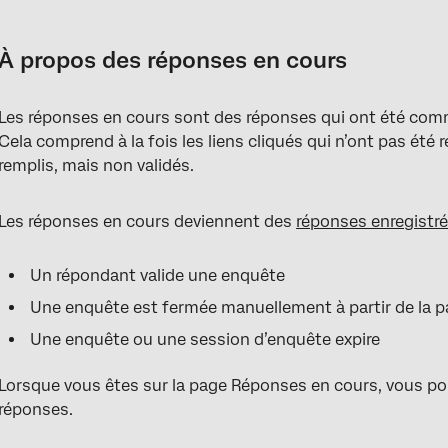
À propos des réponses en cours
Consulter les réponses en cours
À propos des réponses en cours
Fermer les réponses en cours
Les réponses en cours sont des réponses qui ont été comm
Supprimer les réponses en cours
Cela comprend à la fois les liens cliqués qui n’ont pas été 
Recherche de Réponses en cours
remplis, mais non validés.
Téléchargement des Réponses en cours
Les réponses en cours deviennent des
réponses enregistr
Réponses vides
Réponses en cours dans différents types de projets
Un répondant valide une enquête
Une enquête est fermée manuellement à partir de la 
FAQs
Une enquête ou une session d’enquête expire
Lorsque vous êtes sur la page Réponses en cours, vous po
réponses.