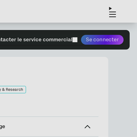
tacter le service commercial
Se connecter
y & Research
ge