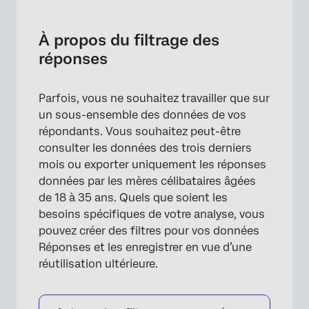
À propos du filtrage des réponses
Ajouter des filtres
À propos du filtrage des
réponses
Sauvegarde des filtres
Charger des filtres enregistrés
Parfois, vous ne souhaitez travailler que sur
Télécharger du contenu filtré
un sous-ensemble des données de vos
répondants. Vous souhaitez peut-être
Champs que vous pouvez filtrer par
consulter les données des trois derniers
Création de conditions – Les fondamentaux
mois ou exporter uniquement les réponses
données par les mères célibataires âgées
Conditions et ensembles de conditions
de 18 à 35 ans. Quels que soient les
Tous vs. N’importe
besoins spécifiques de votre analyse, vous
pouvez créer des filtres pour vos données
Logique d’imbrication
Réponses et les enregistrer en vue d’une
réutilisation ultérieure.
Liste des opérateurs
Filtrer les réponses dans différents types de
projets