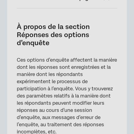
À propos de la section Réponses des options
d’enquête
À propos de la section
Bouton « Retour »
Réponses des options
d’enquête
Permettre aux répondants de terminer plus
tard
Ces options d’enquête affectent la manière
Messages d’erreur personnalisés
dont les réponses sont enregistrées et la
Réponses incomplètes à l’enquête
manière dont les répondants
expérimentent le processus de
Fermeture automatique de l’Enquête
participation à l’enquête. Vous y trouverez
Disponibilité de l’enquête
des paramètres relatifs à la manière dont
les répondants peuvent modifier leurs
Message d’enquête inactive
réponses au cours d’une session
Options de l’enquête dans différents types
d’enquête, aux messages d’erreur de
de projets
l’enquête, au traitement des réponses
incomplètes, etc.