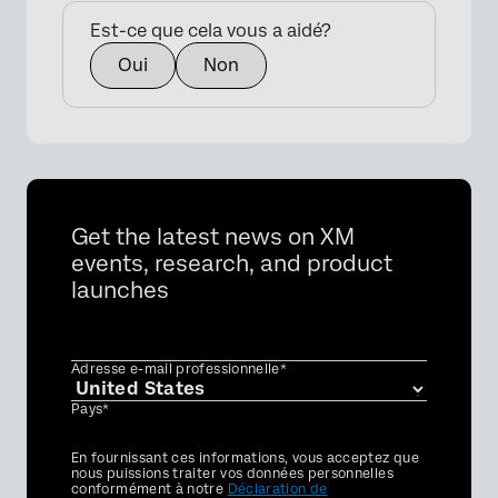
Est-ce que cela vous a aidé?
Oui
Non
Get the latest news on XM
events, research, and product
launches
Adresse e-mail professionnelle*
Pays*
Privacy
En fournissant ces informations, vous acceptez que
Optin
nous puissions traiter vos données personnelles
conformément à notre
Déclaration de