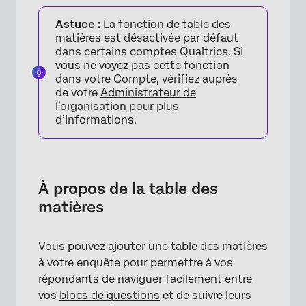
À propos de la table des matières
Astuce :
La fonction de table des
Fonctionnalité de la table des matières
matières est désactivée par défaut
dans certains comptes Qualtrics. Si
Mise en place de la table des matières
vous ne voyez pas cette fonction
dans votre Compte, vérifiez auprès
Personnalisation de la table des matières
de votre
Administrateur de
l’organisation
pour plus
Table des matières et autres fonctions
d’informations.
Types de projets dans lesquels cette
fonction est disponible
À propos de la table des
matières
Vous pouvez ajouter une table des matières
à votre enquête pour permettre à vos
répondants de naviguer facilement entre
vos
blocs de questions
et de suivre leurs