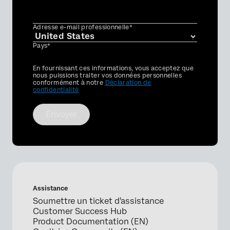
Adresse e-mail professionnelle*
Pays*
Privacy
En fournissant ces informations, vous acceptez que
Optin
nous puissions traiter vos données personnelles
conformément à notre
Déclaration de
confidentialité
Envoyer
Assistance
Soumettre un ticket d'assistance
Customer Success Hub
Product Documentation (EN)