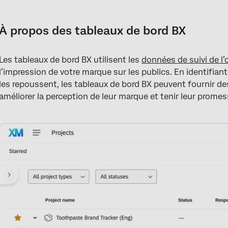
À propos des tableaux de bord BX
Modification des tableaux de bord
À propos des tableaux de bord BX
Mise en correspondance du BTDS avec un tableau de bord BX
Les tableaux de bord BX utilisent les
données de suivi de l’
Travailler avec vos données
l’impression de votre marque sur les publics. En identifiant 
Configuration des Widgets BX
les repoussent, les tableaux de bord BX peuvent fournir 
améliorer la perception de leur marque et tenir leur prome
Configuration des Widgets BX pour les données de l’Organisati
Configuration des Widgets BX pour les données ne provenant pa
Exemples de Widgets
Widgets BX
Tableau de bord Spot Check
Filtrer les tableaux de bord de BX
Fonctions du Tableau de bord non disponibles