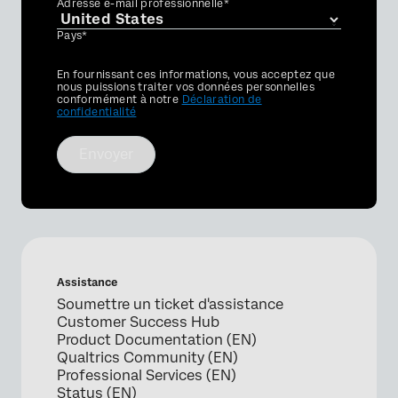
Adresse e-mail professionnelle*
Pays*
Privacy
En fournissant ces informations, vous acceptez que
Optin
nous puissions traiter vos données personnelles
conformément à notre
Déclaration de
confidentialité
Envoyer
Assistance
Soumettre un ticket d'assistance
Customer Success Hub
Product Documentation (EN)
Qualtrics Community (EN)
Professional Services (EN)
Status (EN)