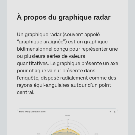
À propos du graphique radar
Interprétation
À propos du graphique radar
Exigences en matière de données
Un graphique radar (souvent appelé
Mise en place du graphique radar
“graphique araignée”) est un graphique
Graphiques avec plusieurs groupes de rayons
bidimensionnel conçu pour représenter une
ou plusieurs séries de valeurs
Découpage des graphiques radar avec des
quantitatives. Le graphique présente un axe
séries de données
pour chaque valeur présente dans
l’enquête, disposé radialement comme des
Options de personnalisation des Widgets
rayons équi-angulaires autour d’un point
FAQs
central.