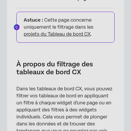
À propos du filtrage des tableaux de bord CX
Astuce :
Cette page concerne
Ajout de filtres de page
uniquement le filtrage dans les
projets du Tableau de bord CX
.
Ajout de filtres pour les Widgets
Ajout de filtres aux mesures
Filtres de verrouillage
À propos du filtrage des
Utilisation de filtres
tableaux de bord CX
Retrait des filtres
Dans les tableaux de bord CX, vous pouvez
Interactions des filtres
filtrer vos tableaux de bord en appliquant
« Tout » est exclusif
un filtre à chaque widget d'une page ou en
appliquant des filtres à des widgets
Définir la valeur par défaut d'un attribut de
individuels. Cela vous permet de plonger
l'utilisateur
dans les données et de trouver des
Filtres de date
tendances que vous ne pourriez pas voir