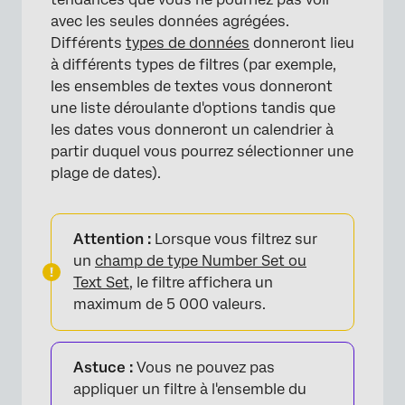
avec les seules données agrégées.
Traduction des filtres du tableau de bord CX
Différents
types de données
donneront lieu
Filtre de Widget à Widget
à différents types de filtres (par exemple,
les ensembles de textes vous donneront
FAQs
une liste déroulante d'options tandis que
les dates vous donneront un calendrier à
partir duquel vous pourrez sélectionner une
plage de dates).
Attention :
Lorsque vous filtrez sur
un
champ de type Number Set ou
Text Set
, le filtre affichera un
maximum de 5 000 valeurs.
Astuce :
Vous ne pouvez pas
appliquer un filtre à l'ensemble du