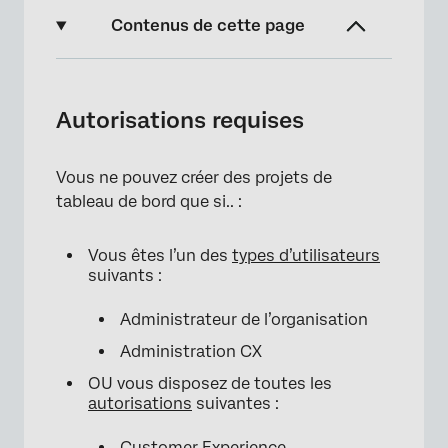
Contenus de cette page
Autorisations requises
Création de votre premier tableau de bord
Autorisations requises
Tableau de bord Projet vs. Tableaux de bord
dans un projet
Vous ne pouvez créer des projets de
tableau de bord que si.. :
Navigation dans les tableaux de bord de la
page du bord Projets
Vous êtes l’un des
types d’utilisateurs
FAQs
suivants :
Administrateur de l’organisation
Administration CX
OU vous disposez de toutes les
autorisations
suivantes :
Customer Experience