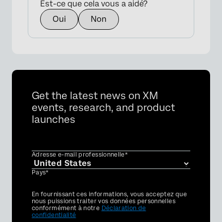
Est-ce que cela vous a aidé?
Oui
Non
Get the latest news on XM
events, research, and product
launches
Adresse e-mail professionnelle*
Pays*
Privacy
En fournissant ces informations, vous acceptez que
Optin
nous puissions traiter vos données personnelles
conformément à notre
Déclaration de
confidentialité