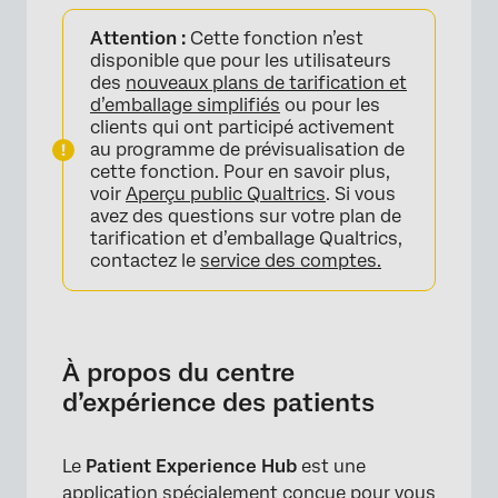
À propos du centre d’expérience des patients
Attention :
Cette fonction n’est
Naviguer dans le carrefour de l’expérience
disponible que pour les utilisateurs
des patients
des
nouveaux plans de tarification et
d’emballage simplifiés
ou pour les
Onglet d’arrondi
clients qui ont participé activement
au programme de prévisualisation de
Onglet Tickets
cette fonction. Pour en savoir plus,
voir
Aperçu public Qualtrics
. Si vous
Onglet Insights
avez des questions sur votre plan de
tarification et d’emballage Qualtrics,
contactez le
service des comptes.
À propos du centre
d’expérience des patients
Le
Patient Experience Hub
est une
application spécialement conçue pour vous