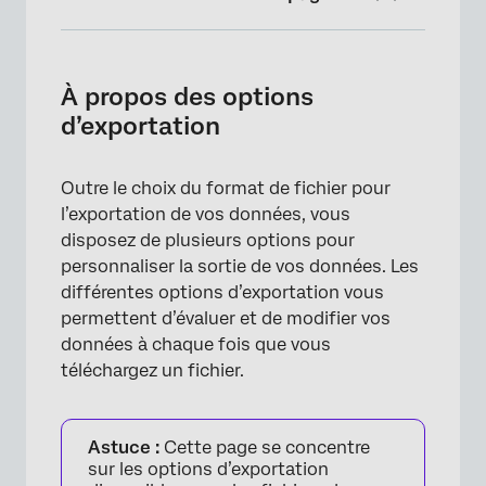
À propos des options d’exportation
Options d’exportation lors de l’utilisation du
À propos des options
Tableau de données téléchargé
d’exportation
Exporter des données dans différents types
de projets
Outre le choix du format de fichier pour
l’exportation de vos données, vous
FAQs
disposez de plusieurs options pour
personnaliser la sortie de vos données. Les
différentes options d’exportation vous
permettent d’évaluer et de modifier vos
données à chaque fois que vous
téléchargez un fichier.
Astuce :
Cette page se concentre
sur les options d’exportation