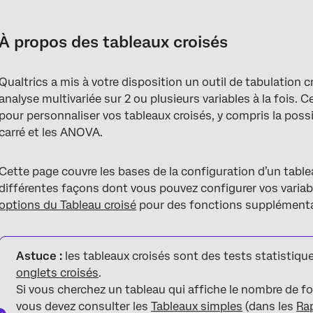
À propos des tableaux croisés
Types de projets avec tableaux croisés
À propos des tableaux croisés
Créer de nouveaux tableaux croisés
Qualtrics a mis à votre disposition un outil de tabulation 
Ajout de nouvelles réponses aux tableaux croisés
analyse multivariée sur 2 ou plusieurs variables à la fois
Pondération dans les tableaux croisés
pour personnaliser vos tableaux croisés, y compris la possib
carré et les ANOVA.
Navigation dans les colonnes et les lignes
Colonnes d’imbrication
Cette page couvre les bases de la configuration d’un tablea
différentes façons dont vous pouvez configurer vos variabl
Création de colonnes personnalisées
options du Tableau croisé
pour des fonctions supplémenta
Recoder les valeurs
Calculs disponibles
Astuce :
les tableaux croisés sont des tests statistique
Variables de groupage
onglets croisés
.
Si vous cherchez un tableau qui affiche le nombre de fo
Utilisation des données importées avec les tableaux croisés
vous devez consulter les
Tableaux simples
(dans les
Rap