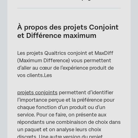
À propos des projets Conjoint et Différence
maximum
À propos des projets Conjoint
Création d’un projet conjoint ou d’une
et Différence maximum
différence maximum
Collaborer sur les conjoints et les différences
Les projets Qualtrics conjoint et MaxDiff
maximums
(Maximum Difference) vous permettent
d’aller au cœur de l’expérience produit de
Renommer le projet
vos clients.Les
Suppression du projet
projets conjoints
permettent d’identifier
l’importance perçue et la préférence pour
chaque fonction d’un produit ou d’un
service. Pour ce faire, on présente aux
répondants une combinaison de choix dans
un paquet et on analyse leurs choix
discrets. Une autre version du projet