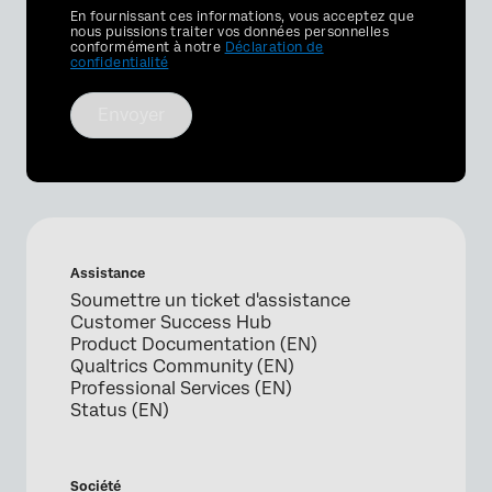
Privacy
En fournissant ces informations, vous acceptez que
Optin
nous puissions traiter vos données personnelles
conformément à notre
Déclaration de
confidentialité
Envoyer
Assistance
Soumettre un ticket d'assistance
Customer Success Hub
Product Documentation (EN)
Qualtrics Community (EN)
Professional Services (EN)
Status (EN)
Société