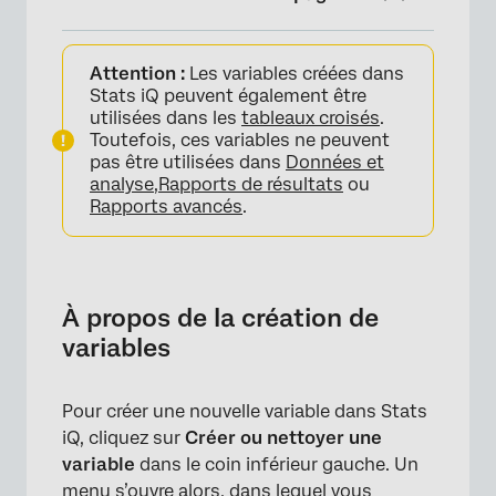
À propos de la création de variables
Attention :
Les variables créées dans
Logique
Stats iQ peuvent également être
utilisées dans les
tableaux croisés
.
Groupement
Toutefois, ces variables ne peuvent
pas être utilisées dans
Données et
Formule
analyse,
Rapports de résultats
ou
Rapports avancés
.
Détails sur les formules dans Stats iQ
FAQs
À propos de la création de
variables
Pour créer une nouvelle variable dans Stats
iQ, cliquez sur
Créer ou nettoyer une
variable
dans le coin inférieur gauche. Un
menu s’ouvre alors, dans lequel vous