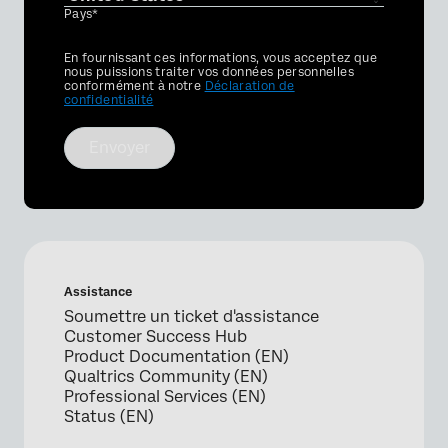
Pays*
Privacy
En fournissant ces informations, vous acceptez que
Optin
nous puissions traiter vos données personnelles
conformément à notre
Déclaration de
confidentialité
Envoyer
Assistance
Soumettre un ticket d'assistance
Customer Success Hub
Product Documentation (EN)
Qualtrics Community (EN)
Professional Services (EN)
Status (EN)