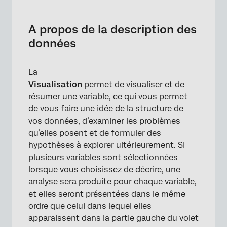
A propos de la description des données
Décrire les nombres et les rangs
A propos de la description des
données
Description des catégories
Description des dates
La
Description des cases à cocher
Visualisation
permet de visualiser et de
résumer une variable, ce qui vous permet
FAQs
de vous faire une idée de la structure de
vos données, d’examiner les problèmes
qu’elles posent et de formuler des
hypothèses à explorer ultérieurement. Si
plusieurs variables sont sélectionnées
lorsque vous choisissez de décrire, une
analyse sera produite pour chaque variable,
et elles seront présentées dans le même
ordre que celui dans lequel elles
apparaissent dans la partie gauche du volet