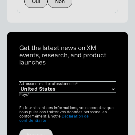
Oui
Non
Get the latest news on XM
events, research, and product
launches
Adresse e-mail professionnelle*
Pays*
Privacy
En fournissant ces informations, vous acceptez que
Optin
nous puissions traiter vos données personnelles
conformément à notre
Déclaration de
confidentialité
Envoyer