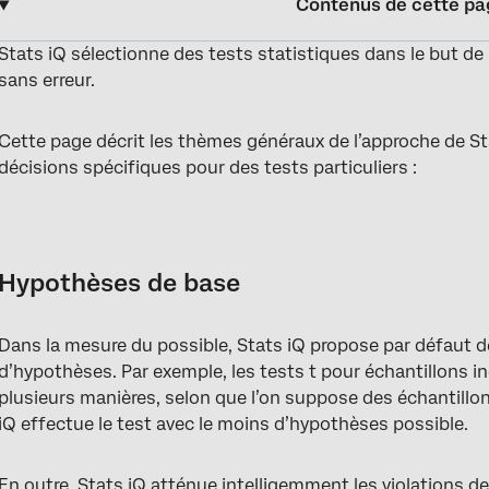
Contenus de cette pa
Stats iQ sélectionne des tests statistiques dans le but de r
Hypothèses de base
sans erreur.
Transformations de rangs
ANOVA
Cette page décrit les thèmes généraux de l’approche de Sta
décisions spécifiques pour des tests particuliers :
Tables de contingence de Stats iQ
Corrélations Stats iQ
Test T sur échantillons indépendants
Hypothèses de base
Test T de Welch
Régression
Dans la mesure du possible, Stats iQ propose par défaut
d’hypothèses. Par exemple, les tests t pour échantillons 
FAQs
plusieurs manières, selon que l’on suppose des échantillons
iQ effectue le test avec le moins d’hypothèses possible.
En outre, Stats iQ atténue intelligemment les violations d