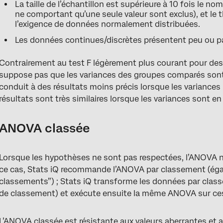
La taille de l’échantillon est supérieure à 10 fois le n
ne comportant qu’une seule valeur sont exclus), et le t
l’exigence de données normalement distribuées.
Les données continues/discrètes présentent peu ou pa
Contrairement au test F légèrement plus courant pour des 
suppose pas que les variances des groupes comparés sont 
conduit à des résultats moins précis lorsque les variances 
résultats sont très similaires lorsque les variances sont en
ANOVA classée
Lorsque les hypothèses ne sont pas respectées, l’ANOVA no
ce cas, Stats iQ recommande l’ANOVA par classement (ég
classements”) ; Stats iQ transforme les données par classe
de classement) et exécute ensuite la même ANOVA sur ce
L’ANOVA classée est résistante aux valeurs aberrantes et