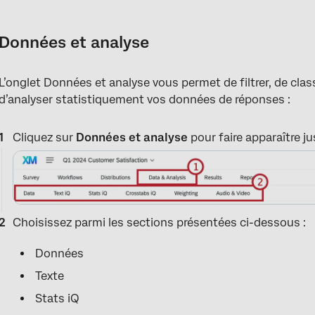
Données et analyse
Section « Data » (Données)
Données et analyse
Section « Text » (Texte ; Text iQ)
L’onglet Données et analyse vous permet de filtrer, de clas
Section Stats iQ
d’analyser statistiquement vos données de réponses :
Section Predict iQ
Cliquez sur
Données et analyse
pour faire apparaître ju
Section des tableaux croisés
Section Pondération
Section audio et vidéo
FAQs
Choisissez parmi les sections présentées ci-dessous :
Données
Texte
Stats iQ