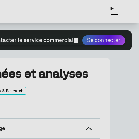
tacter le service commercial
Se connecter
ées et analyses
y & Research
ge