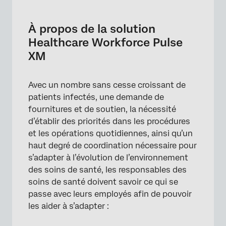
À propos de la solution Healthcare
Workforce Pulse XM
À propos de la solution
Méthodologie
Healthcare Workforce Pulse
XM
Créer un pouls du personnel de santé
Personnalisation de l’Enquête sur les
Avec un nombre sans cesse croissant de
effectifs du secteur de la santé
patients infectés, une demande de
Traduire le pouls du personnel de santé
fournitures et de soutien, la nécessité
d’établir des priorités dans les procédures
Distribution du bulletin d’information sur les
et les opérations quotidiennes, ainsi qu’un
effectifs du secteur de la santé
haut degré de coordination nécessaire pour
Rapports
s’adapter à l’évolution de l’environnement
des soins de santé, les responsables des
Notifications de réponses
soins de santé doivent savoir ce qui se
Conditions d’utilisation : COVID-19 Solutions
passe avec leurs employés afin de pouvoir
les aider à s’adapter :
Autres solutions gratuites COVID-19 XM