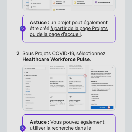
Astuce :
un projet peut également
être créé
à partir de la page Projets
ou de la page d’accueil
.
Sous Projets COVID-19, sélectionnez
Healthcare Workforce Pulse
.
Astuce :
Vous pouvez également
utiliser la recherche dans le