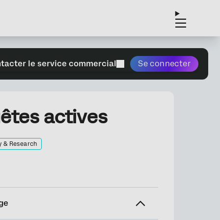
tacter le service commercial
Se connecter
uêtes actives
y & Research
ge