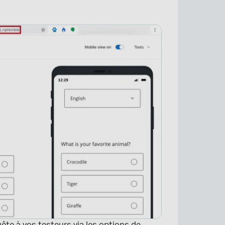
×
ête à vos testeurs via les options de