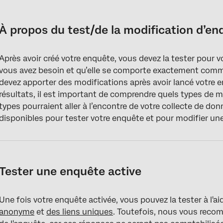
À propos du test/de la modification d’enquêtes actives
Tester une enquête active
À propos du test/de la modification d’en
Modifier une enquête active
Après avoir créé votre enquête, vous devez la tester pour v
FAQs
vous avez besoin et qu’elle se comporte exactement comm
devez apporter des modifications après avoir lancé votre 
résultats, il est important de comprendre quels types de 
types pourraient aller à l’encontre de votre collecte de do
disponibles pour tester votre enquête et pour modifier un
Tester une enquête active
Une fois votre enquête activée, vous pouvez la tester à l'a
anonyme
et
des liens uniques
. Toutefois, nous vous recom