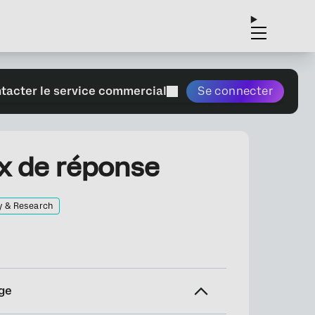
tacter le service commercial
Se connecter
ix de réponse
y & Research
ge