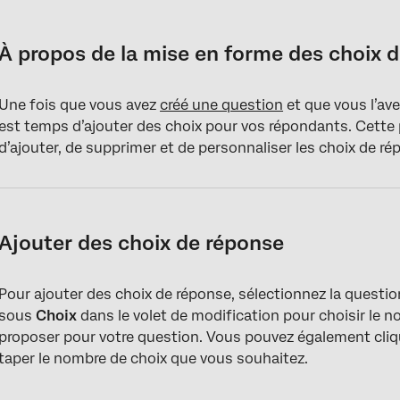
À propos de la mise en forme des choix de réponse
Ajouter des choix de réponse
À propos de la mise en forme des choix 
Modifier les choix de réponse
Une fois que vous avez
créé une question
et que vous l’av
Suggestions de choix
est temps d’ajouter des choix pour vos répondants. Cette
Options de liste déroulante supplémentaires
d’ajouter, de supprimer et de personnaliser les choix de r
Permettre une saisie de texte
Insérer une image
Ajouter des choix de réponse
Exclure de l’analyse
Rendre la réponse exclusive
Pour ajouter des choix de réponse, sélectionnez la question
Affecter au groupe
sous
Choix
dans le volet de modification pour choisir le 
proposer pour votre question. Vous pouvez également cliq
Déplacer le choix vers le haut et vers le bas
taper le nombre de choix que vous souhaitez.
Supprimer des choix