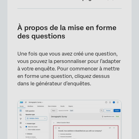
À propos de la mise en forme des questions
Modifier le texte de la question
À propos de la mise en forme
des questions
Ajout et modification de choix de réponses
Modifier les libellés des questions
Une fois que vous avez créé une question,
Numéros des questions
vous pouvez la personnaliser pour l’adapter
à votre enquête. Pour commencer à mettre
Ajouter une validation
en forme une question, cliquez dessus
Actions sur les questions
dans le générateur d’enquêtes.
Comportement des questions
Mise en forme des questions dans les
différents types de projets
FAQs