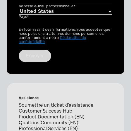
Adresse e-mail professionnelle*
Pays*
Privacy
En fournissant ces informations, vous acceptez que
Optin
nous puissions traiter vos données personnelles
conformément à notre
Déclaration de
confidentialité
Envoyer
Assistance
Soumettre un ticket d'assistance
Customer Success Hub
Product Documentation (EN)
Qualtrics Community (EN)
Professional Services (EN)