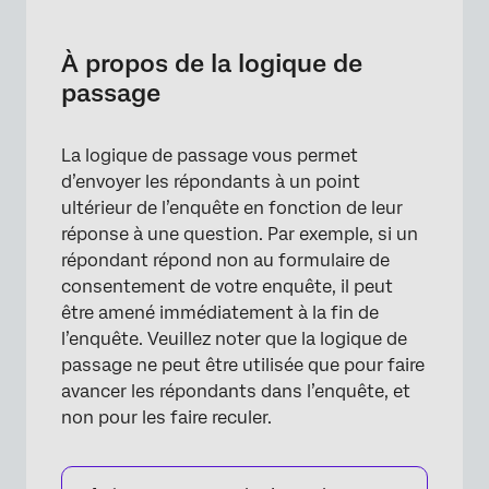
À propos de la logique de passage
Ajouter une logique de passage
À propos de la logique de
passage
Options de logique de passage
supplémentaires
La logique de passage vous permet
Logique de passage dans différents types de
d’envoyer les répondants à un point
projets
ultérieur de l’enquête en fonction de leur
FAQs
réponse à une question. Par exemple, si un
répondant répond non au formulaire de
consentement de votre enquête, il peut
être amené immédiatement à la fin de
l’enquête. Veuillez noter que la logique de
passage ne peut être utilisée que pour faire
avancer les répondants dans l’enquête, et
non pour les faire reculer.