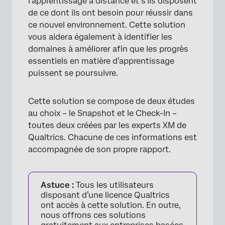
l’apprentissage à distance et s’ils disposent
Autres solutions gratuites COVID-19 XM
de ce dont ils ont besoin pour réussir dans
FAQs
ce nouvel environnement. Cette solution
vous aidera également à identifier les
domaines à améliorer afin que les progrès
essentiels en matière d’apprentissage
puissent se poursuivre.
Cette solution se compose de deux études
au choix – le Snapshot et le Check-In –
toutes deux créées par les experts XM de
Qualtrics. Chacune de ces informations est
accompagnée de son propre rapport.
Astuce :
Tous les utilisateurs
disposant d’une licence Qualtrics
ont accès à cette solution. En outre,
nous offrons ces solutions