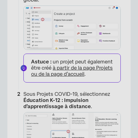
Astuce :
un projet peut également
être créé
à partir de la page Projets
ou de la page d’accueil
.
Sous Projets COVID-19, sélectionnez
Éducation K-12 : Impulsion
d’apprentissage à distance
.