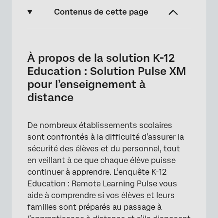
Contenus de cette page
À propos de la solution K-12 Education :
Solution Pulse XM pour l’enseignement à
À propos de la solution K-12
distance
Education : Solution Pulse XM
Création d’une éducation K-12 : L’impulsion
pour l’enseignement à
de l’apprentissage à distance
distance
Personnalisation de l’enquête Pulse sur
l’apprentissage à distance
De nombreux établissements scolaires
sont confrontés à la difficulté d’assurer la
Distribution de l’éducation K-12 : Pulse de
sécurité des élèves et du personnel, tout
l’apprentissage à distance
en veillant à ce que chaque élève puisse
Rapports
continuer à apprendre. L’enquête K-12
Education : Remote Learning Pulse vous
Notifications de réponses
aide à comprendre si vos élèves et leurs
Conditions d’utilisation : COVID-19 Solutions
familles sont préparés au passage à