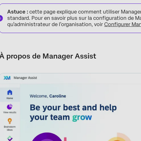
À propos de Manager Assist
Astuce :
cette page explique comment utiliser Manager 
Accéder à Manager Assist
standard. Pour en savoir plus sur la configuration de M
qu’administrateur de l’organisation, voir
Configurer Man
Pages
À propos de Manager Assist