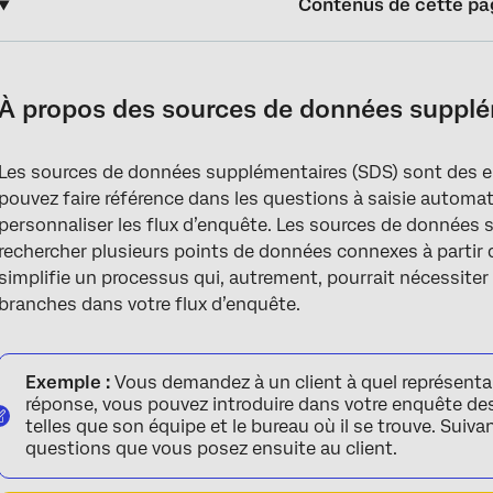
Contenus de cette pa
À propos des sources de données supplémentaires
Cas d’utilisation courants pour les sources de données supplém
À propos des sources de données suppl
Création et téléchargement de votre fichier
Les sources de données supplémentaires (SDS) sont des 
FAQs
pouvez faire référence dans les questions à saisie automat
personnaliser les flux d’enquête. Les sources de données
rechercher plusieurs points de données connexes à partir 
simplifie un processus qui, autrement, pourrait nécessite
branches dans votre flux d’enquête.
Exemple :
Vous demandez à un client à quel représentant
réponse, vous pouvez introduire dans votre enquête des
telles que son équipe et le bureau où il se trouve. Suiv
questions que vous posez ensuite au client.