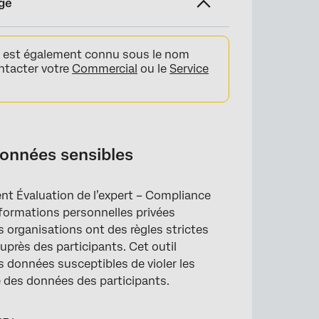
ge
s est également connu sous le nom
ontacter votre
Commercial
ou le
Service
ions sensibles
ons sensibles
données sensibles
ent Évaluation de l’expert – Compliance
informations personnelles privées
 organisations ont des règles strictes
uprès des participants. Cet outil
bles
es données susceptibles de violer les
é des données des participants.
rtaines enquêtes