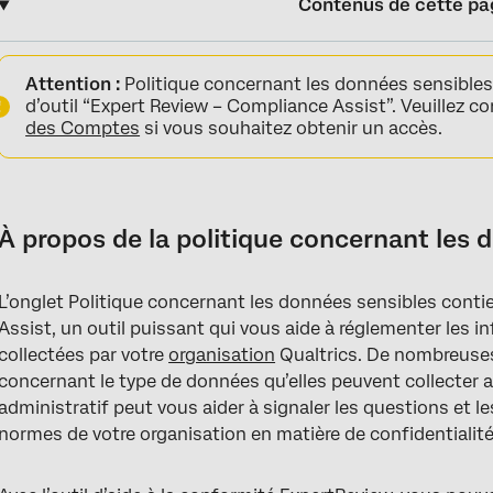
Contenus de cette pa
À propos de la politique concernant les données sensibles
Attention :
Politique concernant les données sensible
Configurer une politique relative aux données sensibles
d’outil “Expert Review – Compliance Assist”. Veuillez c
des Comptes
si vous souhaitez obtenir un accès.
Signaler les questions de l’enquête qui demandent des informat
Signaler les réponses à l’enquête qui fournissent des informati
Global vs. Rédaction des sujets
À propos de la politique concernant les 
Thèmes intégrés
L’onglet Politique concernant les données sensibles conti
Thèmes personnalisés
Assist, un outil puissant qui vous aide à réglementer les 
Supprimer des thèmes
collectées par votre
organisation
Qualtrics. De nombreuses
concernant le type de données qu’elles peuvent collecter a
Enquêtes exemptées des politiques relatives aux données sensi
administratif peut vous aider à signaler les questions et l
Exemptions thématiques
normes de votre organisation en matière de confidentialit
Appliquer les politiques concernant les données sensibles à ce