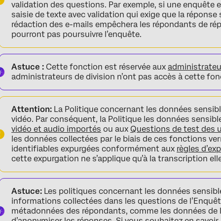
validation des questions. Par exemple, si une enquête
saisie de texte avec validation qui exige que la réponse s
rédaction des e-mails empêchera les répondants de répo
pourront pas poursuivre l’enquête.
Astuce :
Cette fonction est réservée aux
administrateu
administrateurs de division n’ont pas accès à cette fon
Attention:
La Politique concernant les données sensibl
vidéo. Par conséquent, la Politique les données sensib
vidéo et audio importés
ou aux
Questions de test des 
les données collectées par le biais de ces fonctions ve
identifiables expurgées conformément aux
règles d’ex
cette expurgation ne s’applique qu’à la transcription ell
Astuce:
Les politiques concernant les données sensibl
informations collectées dans les questions de l’Enquêt
métadonnées des répondants, comme les données de loc
d’
anonymiser les réponses
. Si vous souhaitez en savoir