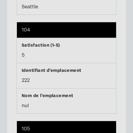
Seattle
104
5
222
nul
105