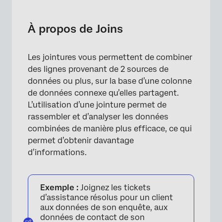
À propos de Joins
Clés d’entrée
À propos de Joins
Comprendre les jointures externes gauches
Les jointures vous permettent de combiner
Comprendre les jointures internes
des lignes provenant de 2 sources de
Comprendre les jointures externes complètes
données ou plus, sur la base d’une colonne
de données connexe qu’elles partagent.
Création de jointures
L’utilisation d’une jointure permet de
rassembler et d’analyser les données
Utilisation de jointures auxiliaires
combinées de manière plus efficace, ce qui
Éviter les jointures en chaîne
permet d’obtenir davantage
d’informations.
FAQs
Exemple :
Joignez les tickets
d’assistance résolus pour un client
aux données de son enquête, aux
données de contact de son