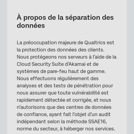
À propos de la séparation des données
Acquisition de la Séparation des données
À propos de la séparation des
données
Méthodes de cryptage
Surligner, spécifications et avantages
La préoccupation majeure de Qualtrics est
Limites de la séparation des données
la protection des données des clients.
Nous protégeons nos serveurs à l’aide de la
Exemples de situations
Cloud Security Suite d’Akamai et de
FAQs
systèmes de pare-feu haut de gamme.
Nous effectuons régulièrement des
analyses et des tests de pénétration pour
nous assurer que toute vulnérabilité est
rapidement détectée et corrigée, et nous
n’autorisons que des centres de données
de confiance, ayant fait l’objet d’un audit
indépendant selon la méthode SSAE16,
norme du secteur, à héberger nos services.