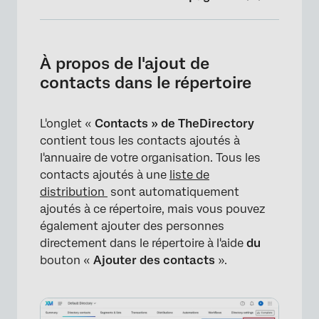
À propos de l'ajout de contacts dans le
répertoire
À propos de l'ajout de
Projets pouvant utiliser les contacts du
contacts dans le répertoire
Répertoire XM
Champs de contact disponibles
L'onglet «
Contacts » de TheDirectory
contient tous les contacts ajoutés à
Téléchargement d'un fichier de contacts du
l'annuaire de votre organisation. Tous les
répertoire
contacts ajoutés à une
liste de
Dépannage des importations de fichiers de
distribution
sont automatiquement
contacts
ajoutés à ce répertoire, mais vous pouvez
également ajouter des personnes
Saisie manuelle des contacts du répertoire
directement dans le répertoire à l'aide
du
Ajout de contacts à partir d'interceptions
bouton «
Ajouter des contacts
».
numériques
Extraction automatique de contacts d'une
autre plate-forme