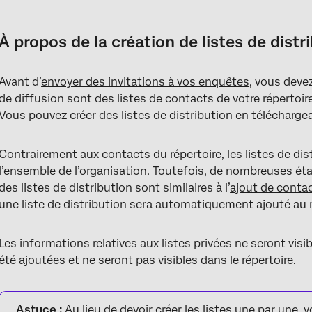
À propos de la création de listes de distribution
Projets pouvant utiliser des listes de distribution
À propos de la création de listes de distr
Champs disponibles
Avant d’
envoyer des invitations à vos enquêtes
, vous devez
Données de la Liste privée
de diffusion sont des listes de contacts de votre répertoi
Créer une liste de distribution
Vous pouvez créer des listes de distribution en télécharge
Télécharger un fichier
Contrairement aux contacts du répertoire, les listes de dis
Entrée manuelle
l’ensemble de l’organisation. Toutefois, de nombreuses éta
des listes de distribution sont similaires à l’
ajout de contac
Création et mise à jour automatique des contacts
une liste de distribution sera automatiquement ajouté au r
FAQs
Les informations relatives aux listes privées ne seront visib
été ajoutées et ne seront pas visibles dans le répertoire.
Astuce :
Au lieu de devoir créer les listes une par une