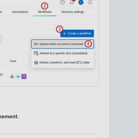
ènement
.