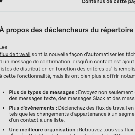
Contenus de cette pa
À propos des déclencheurs du répertoire XM dans les flux de tra
Enrôlement automatique des listes dans les flux DE TRAVAIL
À propos des déclencheurs du répertoire X
Déclencheurs de messages dans les flux DE TRAVAIL
Les
flux de travail
sont la nouvelle façon d’automatiser les tâc
d’un message de confirmation lorsqu’un contact est ajouté 
listes de distribution en fonction des critères qu’ils remplis
à cette fonctionnalité, mais ils ont bien plus à offrir, not
Plus de types de messages :
Envoyez non seulement d
des messages texte, des messages Slack et des mess
Plus d’évènements :
Déclenchez des flux de travail e
tels que les
changements d’appartenance à un segme
d’un
contact à
une liste.
Une meilleure organisation :
Retrouvez tous vos flux 