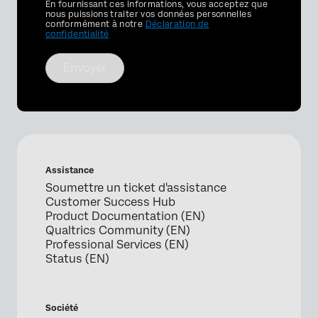
Privacy
En fournissant ces informations, vous acceptez que
Optin
nous puissions traiter vos données personnelles
conformément à notre
Déclaration de
confidentialité
Envoyer
Assistance
Soumettre un ticket d'assistance
Customer Success Hub
Product Documentation (EN)
Qualtrics Community (EN)
Professional Services (EN)
Status (EN)
Société