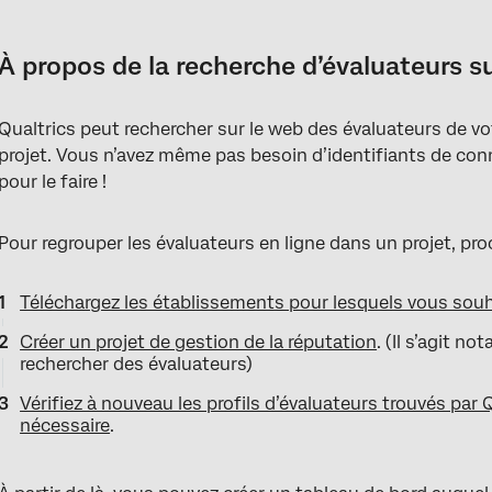
À propos de la recherche d’évaluateurs sur le web
Étape 1 : Précisez votre lieu d’activité
À propos de la recherche d’évaluateurs s
Étape 2 : Créer un projet de gestion de la réputation
Qualtrics peut rechercher sur le web des évaluateurs de vo
Étape 3 : Double vérification des emplacements
projet. Vous n’avez même pas besoin d’identifiants de conn
Exporter des lieux
pour le faire !
Manager les profils
Pour regrouper les évaluateurs en ligne dans un projet, pr
FAQs
Téléchargez les établissements pour lesquels vous souh
Créer un projet de gestion de la réputation
. (Il s’agit n
rechercher des évaluateurs)
Vérifiez à nouveau les profils d’évaluateurs trouvés par 
nécessaire
.