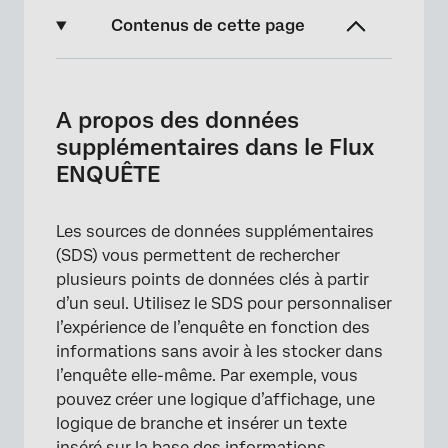
Contenus de cette page
A propos des données supplémentaires dans
le Flux ENQUÊTE
A propos des données
Ajout d’un élément de données
supplémentaires dans le Flux
supplémentaire au Flux ENQUÊTE
ENQUÊTE
Ajouter des données intégrées
Les sources de données supplémentaires
Utilisation de données supplémentaires dans
(SDS) vous permettent de rechercher
la logique de branche
plusieurs points de données clés à partir
Modification d’une source de données
d’un seul. Utilisez le SDS pour personnaliser
supplémentaire
l’expérience de l’enquête en fonction des
informations sans avoir à les stocker dans
Types de projets compatibles avec cette
l’enquête elle-même. Par exemple, vous
fonction
pouvez créer une logique d’affichage, une
FAQs
logique de branche et insérer un texte
inséré sur la base des informations