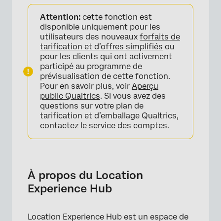
À propos du Location Experience Hub
Attention:
cette fonction est
Accès à Location Experience Hub
disponible uniquement pour les
utilisateurs des nouveaux
forfaits de
Naviguer dans Location Experience Hub
tarification et d’offres simplifiés
ou
pour les clients qui ont activement
Autorisations
participé au programme de
prévisualisation de cette fonction.
Migration à partir de l’ancien Location
Pour en savoir plus, voir
Aperçu
Experience Hub
public Qualtrics
. Si vous avez des
questions sur votre plan de
tarification et d’emballage Qualtrics,
contactez le
service des comptes.
À propos du Location
Experience Hub
Location Experience Hub est un espace de