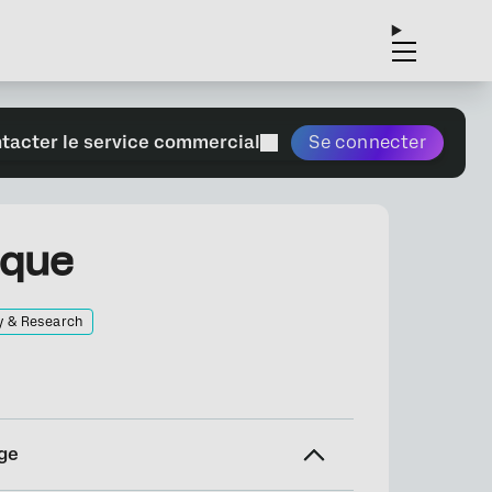
tacter le service commercial
Se connecter
ique
y & Research
ge