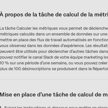
À propos de la tâche de calcul de la métrique
Mise en place d’une tâche de calcul de métrique
À propos de la tâche de calcul de la métr
Ajout de tâches et de conditions
La tâche Calculer les métriques vous permet de déclench
Lorsque les tâches de calcul des mesures sont terminées
métriques calculés dans un ensemble de données sur une
Dépannage des tâches de calcul des mesures
mettre en place des flux de travail automatisés en fonct
vous observez dans les données d’expérience. Les résultat
Filtre sur les données du Tableau de bord
peuvent être utilisés pour déclencher d’autres tâches dans 
pouvez notifier le canal Slack de votre équipe marketing l
10 % sur une période d’une semaine, ou vous pouvez créer u
plus de 100 désinscriptions se produisent dans le Réperto
Mise en place d’une tâche de calcul de m
Suivez les instructions ci-dessous pour
mettre en place