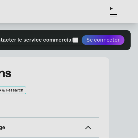
tacter le service commercial
Se connecter
ns
y & Research
ge