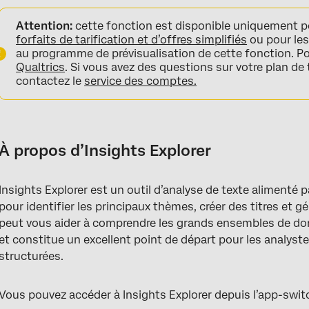
À propos d’Insights Explorer
Attention:
cette fonction est disponible uniquement po
Avant de créer des informations
forfaits de tarification et d’offres simplifiés
ou pour les
au programme de prévisualisation de cette fonction. Pou
Langues prises en charge
Qualtrics
. Si vous avez des questions sur votre plan de 
contactez le
service des comptes.
Créer de nouvelles informations
Filtres d’informations
Gérer les informations existantes
À propos d’Insights Explorer
FAQs
Insights Explorer est un outil d’analyse de texte alimenté p
pour identifier les principaux thèmes, créer des titres et 
peut vous aider à comprendre les grands ensembles de do
et constitue un excellent point de départ pour les analyst
structurées.
Vous pouvez accéder à Insights Explorer depuis l’app-swit