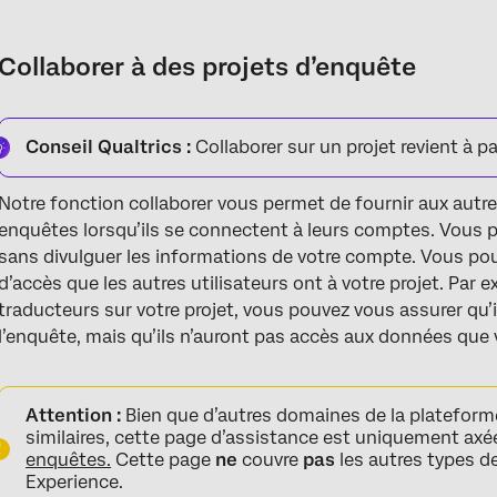
Collaborer à des projets d’enquête
Collaborer au sein de votre organisation
Collaborer à des projets d’enquête
Collaborer en dehors de votre organisation et avec de nouveaux 
Considérations relatives à la collaboration inter-organisations
Conseil Qualtrics :
Collaborer sur un projet revient à pa
Collaborer avec des utilisateurs SSO
Notre fonction collaborer vous permet de fournir aux autre
Accéder à des enquêtes partagées
enquêtes lorsqu’ils se connectent à leurs comptes. Vous po
sans divulguer les informations de votre compte. Vous pou
Autorisations de collaboration
d’accès que les autres utilisateurs ont à votre projet. Par e
Résolution des problèmes
traducteurs sur votre projet, vous pouvez vous assurer qu’
l’enquête, mais qu’ils n’auront pas accès aux données que v
FAQs
Attention :
Bien que d’autres domaines de la plateforme
similaires, cette page d’assistance est uniquement axée
enquêtes.
Cette page
ne
couvre
pas
les autres types de
Experience.