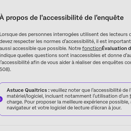
À propos de l’accessibilité de l’enquête
Accessibilité par type de question
À propos de l’accessibilité de l’enquête
Créer des enquêtes accessibles
Lorsque des personnes interrogées utilisent des lecteurs
Thèmes d’enquête accessibles
devez respecter les normes d’accessibilité, il est important
Utilisation de l’outil de vérification de l’accessibilité de l’enquêt
aussi accessible que possible. Notre
fonction
Évaluation d
indique quelles questions sont inaccessibles et donne d’
Exiger des enquêtes accessibles
l’accessibilité afin de vous aider à réaliser des enquêtes 
508).
Astuce Qualtrics :
veuillez noter que l’accessibilité d
matériel/logiciel, incluant notamment l’utilisation d’un
charge. Pour proposer la meilleure expérience possible,
navigateur et votre logiciel de lecture d’écran à jour.