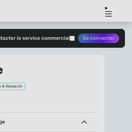
tacter le service commercial
Se connecter
e
y & Research
ge