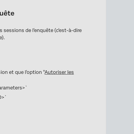
quête
 sessions de l'enquête (c'est-à-dire
e).
on et que l'option "
Autoriser les
parameters>`
ID>`