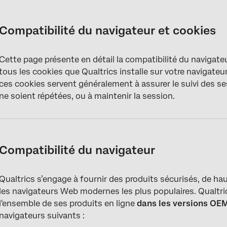
Compatibilité du navigateur et cookies
Compatibilité du navigateur
Compatibilité du navigateur et cookies
Cookies de gestion de la session de l'enquête
Cette page présente en détail la compatibilité du navigateu
Cookies d'authentification de l'enquête
tous les cookies que Qualtrics installe sur votre navigate
Sessions de l'enquête Stockage dans le navigateur
ces cookies servent généralement à assurer le suivi des ses
ne soient répétées, ou à maintenir la session.
Cookies d'aperçu de l'enquête
Cookies du Manager de Bot
Site web / Appights Cookies du navigateur
Compatibilité du navigateur
FAQs
Qualtrics s’engage à fournir des produits sécurisés, de ha
les navigateurs Web modernes les plus populaires. Qualtri
l'ensemble de ses produits en ligne
dans les versions OEM
navigateurs suivants :