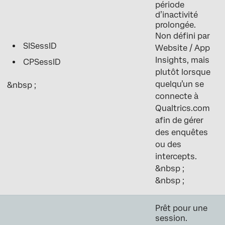
période
d’inactivité
prolongée.
Non défini par
SISessID
Website / App
Insights, mais
CPSessID
plutôt lorsque
quelqu’un se
&nbsp ;
connecte à
Qualtrics.com
afin de gérer
des enquêtes
ou des
intercepts.
&nbsp ;
&nbsp ;
Prêt pour une
session.