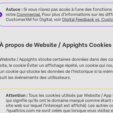
À propos de Website / Appights Cookies du navigateur
Astuce :
Si vous n’avez pas accès à l’une des fonctions
Limite du cookie
votre
Commercial.
Pour plus d’informations sur les diff
CustomerXM for Digital, voir
Digital Feedback vs. Cust
Domaine du cookie
Masquer l’Intercept lorsque les cookies ou la mémoire locale so
Cookies nécessaires pour le site Web / App Insights
À propos de Website / Appights Cookies
Cookies fonctionnels pour le site Web / App Insights
Website / Appights stocke certaines données dans des cook
FAQs
site, le cookie Éviter un affichage répété, un cookie qui 
un cookie qui stocke les données de l’historique si la mémo
suit les événements des utilisateurs.
Attention :
Tous les cookies utilisés par Website / App 
qui signifie qu’ils ont le domaine marqué comme étant c
site web sur lequel l’intercept est affiché). Les autres
.*qualtrics.com ne sont créés que lorsque vous visitez 