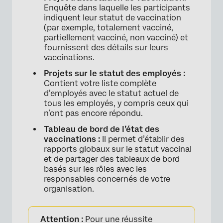
Enquête dans laquelle les participants
Personnalisez vos messages électroniques
indiquent leur statut de vaccination
(par exemple, totalement vacciné,
Planifiez votre distribution
partiellement vacciné, non vacciné) et
Télécharger les documents de vaccination
fournissent des détails sur leurs
vaccinations.
Accorder des aménagements
Projets sur le statut des employés :
Mise à jour automatique de la liste des
Contient votre liste complète
d’employés avec le statut actuel de
employés
tous les employés, y compris ceux qui
n’ont pas encore répondu.
Tableau de bord du statut vaccinal
Tableau de bord de l’état des
Manager votre programme
vaccinations :
Il permet d’établir des
rapports globaux sur le statut vaccinal
Permissions requises pour le Manager du
et de partager des tableaux de bord
statut des vaccinations
basés sur les rôles avec les
responsables concernés de votre
“Service web “Mise à jour du statut vaccinal
organisation.
Ressources supplémentaires de résolution
des problèmes
Attention :
Pour une réussite