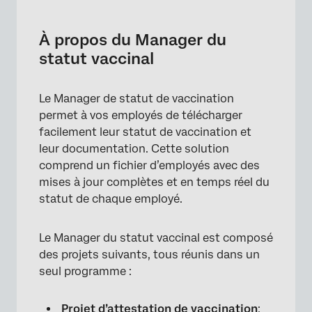
À propos du Manager du statut vaccinal
Création d’un Manager du statut vaccinal
À propos du Manager du
statut vaccinal
Activez vos flux de travail
Créer un nouveau répertoire
Le Manager de statut de vaccination
Éviter de dupliquer les dossiers des employés
permet à vos employés de télécharger
facilement leur statut de vaccination et
Préparer votre fichier de salariés
leur documentation. Cette solution
Télécharger les données des employés
comprend un fichier d’employés avec des
mises à jour complètes et en temps réel du
Fournir une liste de distribution
statut de chaque employé.
Fournir des détails sur les configurations
optionnelles et l’installation complète
Le Manager du statut vaccinal est composé
des projets suivants, tous réunis dans un
Lancement du Manager du statut des
seul programme :
vaccinations
Synchronisez votre liste d’employés
Projet d’attestation de vaccination
: